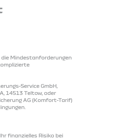
t
r die Mindestanforderungen
komplizierte
cherungs-Service GmbH,
7A, 14513 Teltow, oder
icherung AG (Komfort-Tarif)
dingungen.
r finanzielles Risiko bei