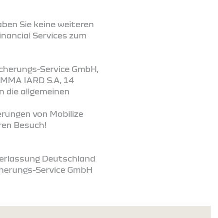
aben Sie keine weiteren
inancial Services zum
sicherungs-Service GmbH,
 MMA IARD S.A, 14
n die allgemeinen
erungen von Mobilize
hren Besuch!
ederlassung Deutschland
icherungs-Service GmbH