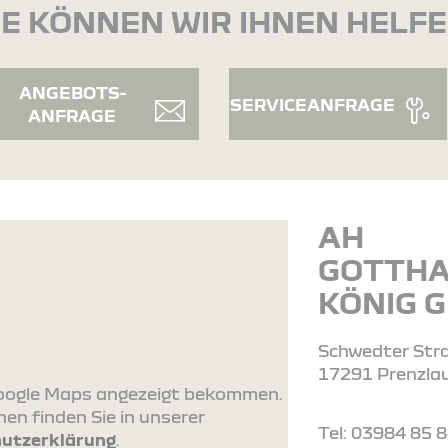
E KÖNNEN WIR IHNEN HELF
ANGEBOTS-
SERVICEANFRAGE
ANFRAGE
AH
GOTTH
KÖNIG 
Schwedter Str
17291 Prenzla
 Google Maps angezeigt bekommen.
en finden Sie in unserer
Tel: 03984 85 
utzerklärung
.