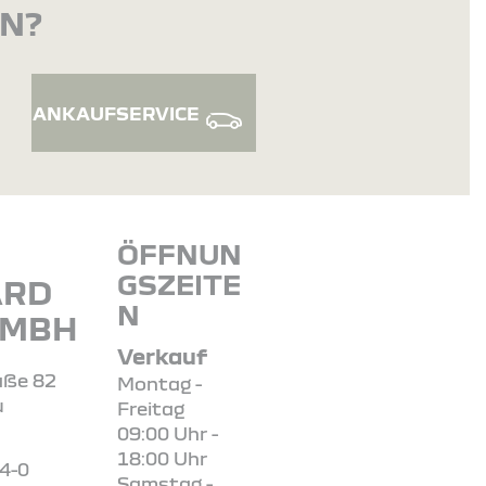
EN?
ANKAUFSERVICE
ÖFFNUN
GSZEITE
ARD
N
GMBH
Verkauf
aße 82
Montag -
u
Freitag
09:00 Uhr -
18:00 Uhr
84-0
Samstag -